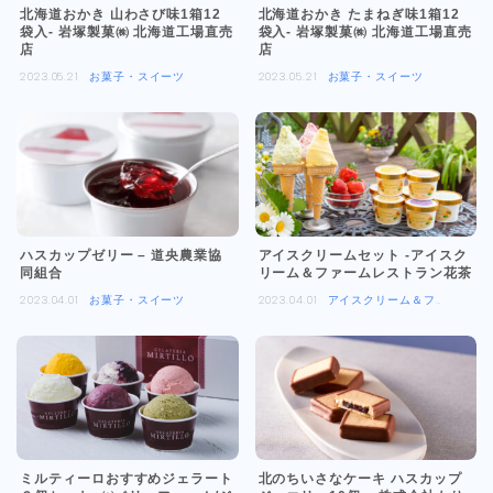
北海道おかき 山わさび味1箱12
北海道おかき たまねぎ味1箱12
袋入- 岩塚製菓㈱ 北海道工場直売
袋入- 岩塚製菓㈱ 北海道工場直売
店
店
2023.05.21
お菓子・スイーツ
2023.05.21
お菓子・スイーツ
ハスカップゼリー – 道央農業協
アイスクリームセット -アイスク
同組合
リーム＆ファームレストラン花茶
2023.04.01
お菓子・スイーツ
2023.04.01
アイスクリーム＆ファ
ームレストラン花茶
ミルティーロおすすめジェラート
北のちいさなケーキ ハスカップ