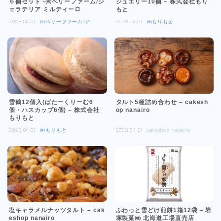
６個セット -㈲ベリーファーム/ジ
ジュエリー10個 – 株式会社もり
ェラテリア ミルティーロ
もと
2023.04.01
㈲ベリーファーム/ジ
2023.04.01
㈱もりもと
ェラテリア ミルティ
ーロ
雪鶴12個入(ばたーくりーむ6
タルト5種詰め合わせ – cakesh
個・ハスカップ6個) – 株式会社
op nanairo
もりもと
2023.04.01
㈱もりもと
2023.04.01
cakeshop nanairo
塩キャラメルナッツタルト – cak
ふわっと雪どけ煎餅1箱12袋 – 岩
eshop nanairo
塚製菓㈱ 北海道工場直売店