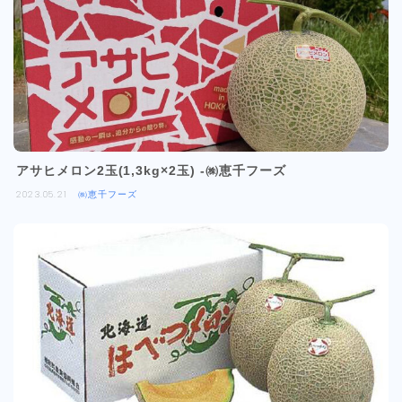
アサヒメロン2玉(1,3kg×2玉) -㈱恵千フーズ
2023.05.21
㈱恵千フーズ