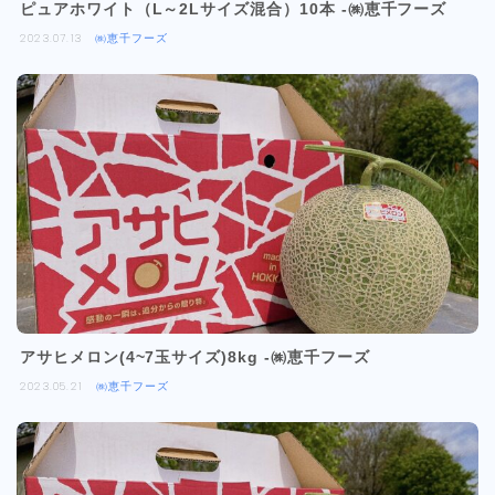
ピュアホワイト（L～2Lサイズ混合）10本 -㈱恵千フーズ
2023.07.13
㈱恵千フーズ
アサヒメロン(4~7玉サイズ)8kg -㈱恵千フーズ
2023.05.21
㈱恵千フーズ