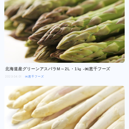
北海道産グリーンアスパラM～2L・1㎏ -㈱恵千フーズ
2023.04.01
㈱恵千フーズ