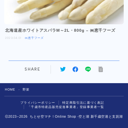
北海道産ホワイトアスパラM～2L・800g – ㈱恵千フーズ
2023.04.01
㈱恵千フーズ
SHARE
HOME
野菜
＞
プライバシーポリシー
特定商取引法に基づく表記
「千歳市特産品販売促進事業者」登録事業者一覧
2023–2026 ちとせ空マチ！Online Shop -空と湖 新千歳空港と支笏湖