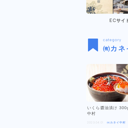
ECサイ
category
㈲カネ
いくら醬油漬け 300
中村
2023.04.01
㈲カネイ中村