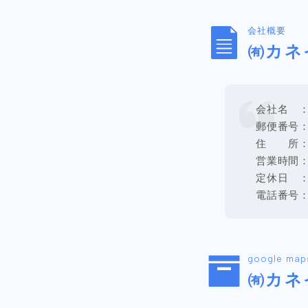
会社概要
㈲カネ
会社名 
郵便番号：0
住 所：北
営業時間：9
定休日 
電話番号：01
google map
㈲カネ