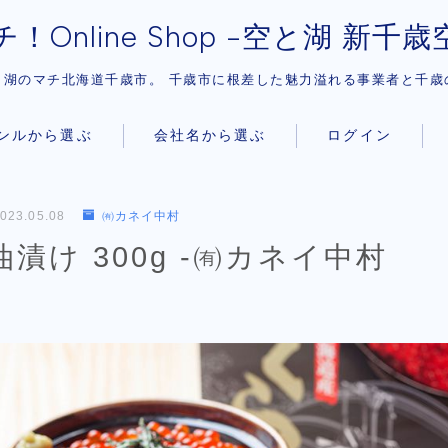
！Online Shop -空と湖 新千
と湖のマチ北海道千歳市。 千歳市に根差した魅力溢れる事業者と千歳
ンルから選ぶ
会社名から選ぶ
ログイン
Instagram
海道産）
023.05.08
㈲カネイ中村
品
漬け 300g -㈲カネイ中村
ーヒー
スイーツ
ル商品