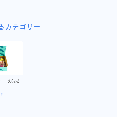
るカテゴリー
 – 支笏湖
楽部