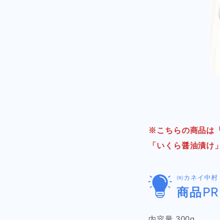
※こちらの商品は「
「いくら醤油漬け」
㈲カネイ中村
商品PR
内容量 300g