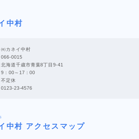
イ中村
：㈲カネイ中村
66-0015
海道千歳市青葉8丁目9‐41
：00～17：00
：不定休
23-23-4576
s
イ中村
アクセスマップ