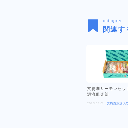
category
関連す
支笏湖サーモンセット
源流倶楽部
2023.04.01
支笏湖源流倶