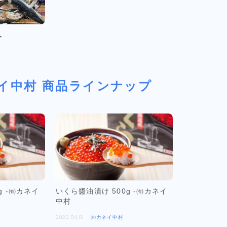
ト
イ中村
商品ラインナップ
g -㈲カネイ
いくら醬油漬け 500g -㈲カネイ
中村
2023.04.01
㈲カネイ中村